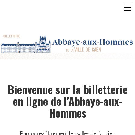
Men
ACCUEIL
CRÉER
UN
COMPTE
SE
CONNECTER
Bienvenue sur la billetterie
en ligne de l’Abbaye-aux-
FR
Hommes
Parcourez librement les salles de l’ancien